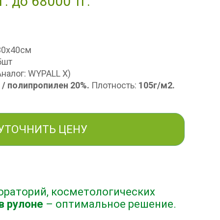
г. до 68000 тг.
30х40см
5шт
налог: WYPALL X)
 / полипропилен 20%.
Плотность:
105г/м2.
УТОЧНИТЬ ЦЕНУ
ораторий, косметологических
в рулоне
– оптимальное решение.