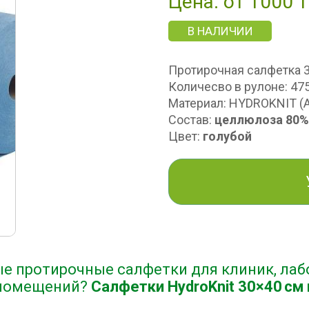
Цена: от 1000 т
В НАЛИЧИИ
Протирочная салфетка 
Количесво в рулоне: 47
Материал: HYDROKNIT (А
Состав:
целлюлоза 80%
Цвет:
голубой
е протирочные салфетки для клиник, лаб
 помещений?
Салфетки HydroKnit 30×40 см 