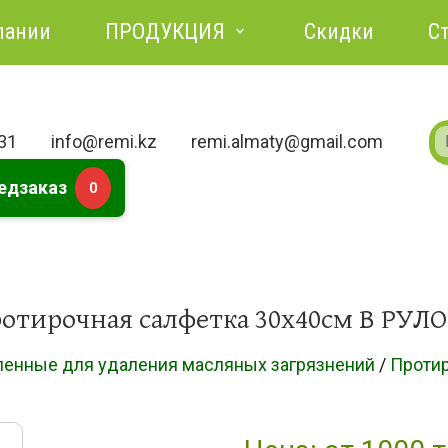
пании
ПРОДУКЦИЯ
Скидки
С
731
info@remi.kz
remi.almaty@gmail.com
едзаказ
0
отирочная салфетка 30х40см В РУЛ
енные для удаления масляных загрязнений
/
Протир