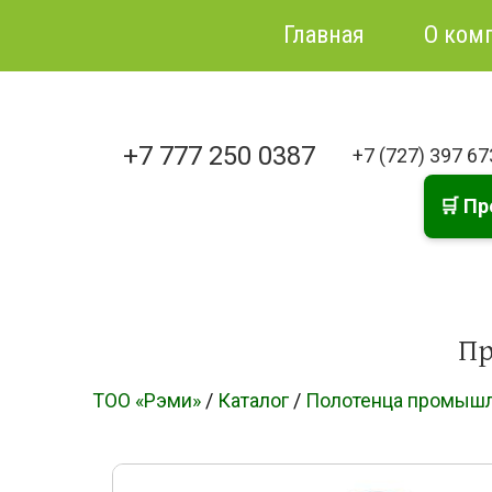
Главная
О ком
+7 777 250 0387
+7 (727) 397 6
🛒 Пр
Пр
ТОО «Рэми»
/
Каталог
/
Полотенца промышл