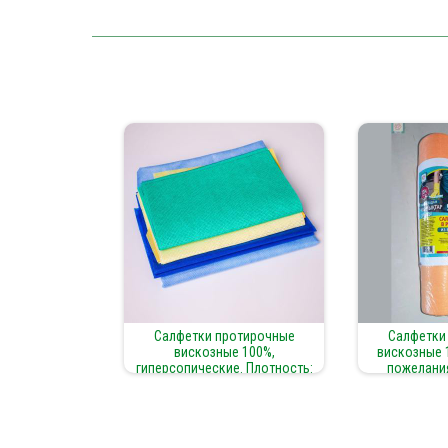
Салфетки протирочные
Салфетки
вискозные 100%,
вискозные 
гиперсопические. Плотность:
пожелания
100 г/м² | Размер по
пожеланиям заказчика | Вид:
сложенные