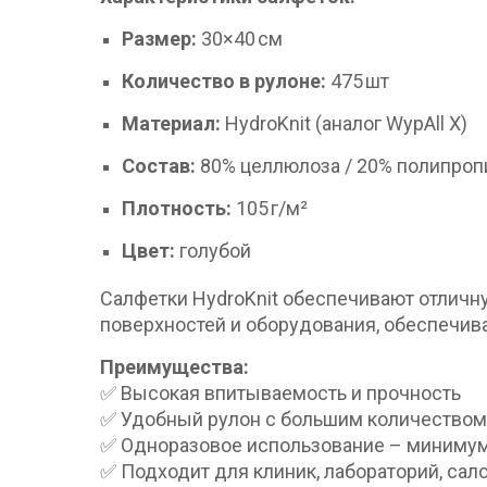
Размер:
30×40 см
Количество в рулоне:
475 шт
Материал:
HydroKnit (аналог WypAll X)
Состав:
80% целлюлоза / 20% полипроп
Плотность:
105 г/м²
Цвет:
голубой
Салфетки HydroKnit обеспечивают отличн
поверхностей и оборудования, обеспечива
Преимущества:
✅ Высокая впитываемость и прочность
✅ Удобный рулон с большим количеством 
✅ Одноразовое использование – минимум
✅ Подходит для клиник, лабораторий, сал