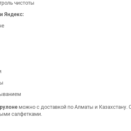
троль чистоты
и Яндекс:
не
и
ты
тыванием
 рулоне
можно с доставкой по Алматы и Казахстану. О
ыми салфетками.