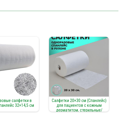
зовые салфетки в
Салфетки 20×30 см (Спанлейс)
панлейс 32×14,5 см
для пациентов с кожным
дерматитом, стерильные/
нестерильные