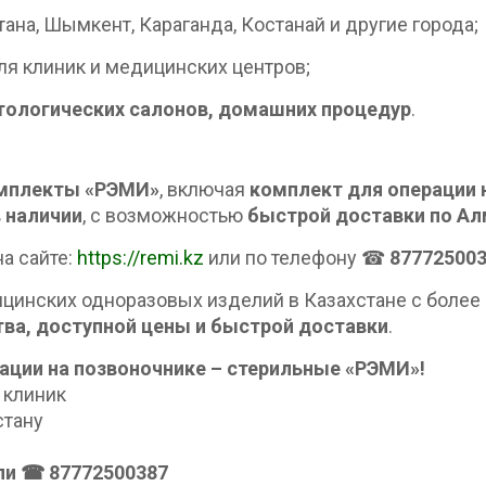
ана, Шымкент, Караганда, Костанай и другие города;
я клиник и медицинских центров;
етологических салонов, домашних процедур
.
омплекты «РЭМИ»
, включая
комплект для операции 
в наличии
, с возможностью
быстрой доставки по Ал
а сайте:
https://remi.kz
или по телефону ☎
87772500
инских одноразовых изделий в Казахстане с более
тва, доступной цены и быстрой доставки
.
ации на позвоночнике – стерильные «РЭМИ»!
 клиник
стану
ли ☎ 87772500387