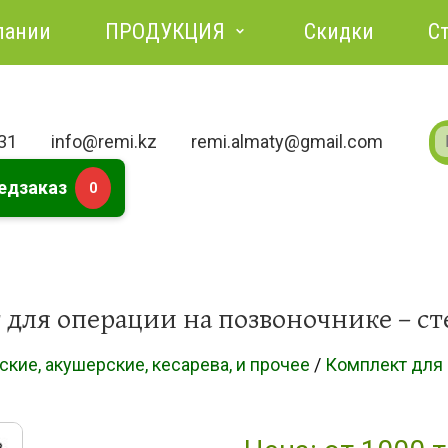
пании
ПРОДУКЦИЯ
Скидки
С
731
info@remi.kz
remi.almaty@gmail.com
едзаказ
0
 для операции на позвоночнике – с
кие, акушерские, кесарева, и прочее
/
Комплект для 