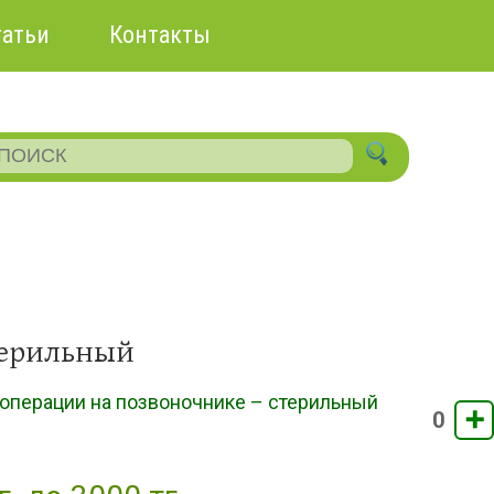
татьи
Контакты
терильный
операции на позвоночнике – стерильный
➕
0