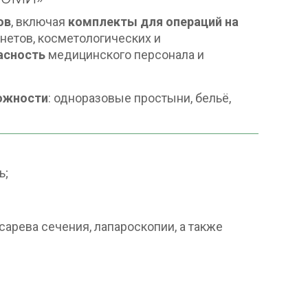
ов
, включая
комплекты для операций на
инетов, косметологических и
пасность
медицинского персонала и
ложности
: одноразовые простыни, бельё,
ь;
сарева сечения, лапароскопии, а также