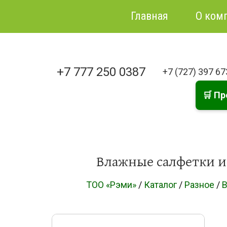
Главная
О ком
+7 777 250 0387
+7 (727) 397 6
🛒 Пр
Влажные салфетки из
ТОО «Рэми»
/
Каталог
/
Разное
/
В