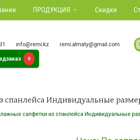
пании
ПРОДУКЦИЯ
Скидки
С
731
info@remi.kz
remi.almaty@gmail.com
едзаказ
0
 спанлейса Индивидуальные размеры
лажные салфетки из спанлейса Индивидуальные разм