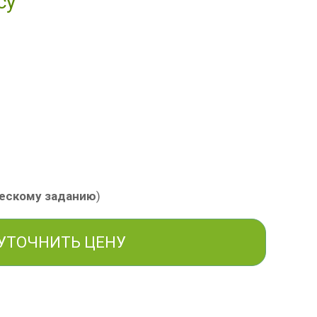
су
ческому заданию
)
УТОЧНИТЬ ЦЕНУ