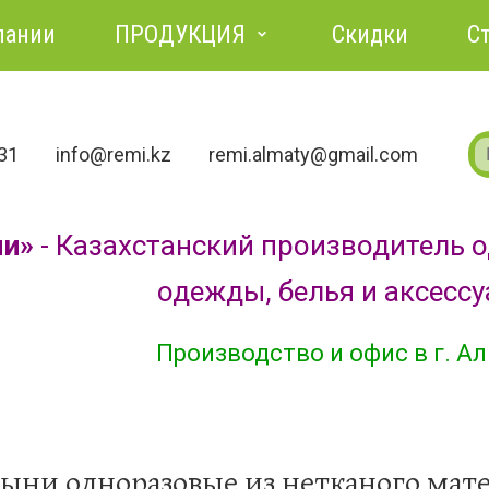
пании
ПРОДУКЦИЯ
Скидки
С
731
info@remi.kz
remi.almaty@gmail.com
ми»
- Казахстанский производитель 
одежды, белья и аксесс
Производство и офис в г. А
ыни одноразовые из нетканого мат