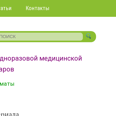
татьи
Контакты
одноразовой медицинской
уаров
лматы
ериала