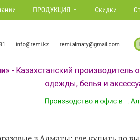
пании
ПРОДУКЦИЯ
Скидки
С
731
info@remi.kz
remi.almaty@gmail.com
ми»
- Казахстанский производитель 
одежды, белья и аксесс
Производство и офис в г. А
разовые в Алматы: где купить по в