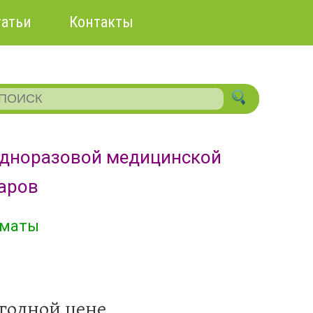
татьи
Контакты
одноразовой медицинской
уаров
лматы
ыгодной цене