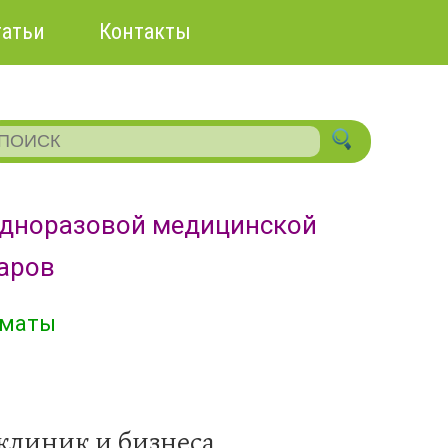
татьи
Контакты
одноразовой медицинской
уаров
лматы
клиник и бизнеса