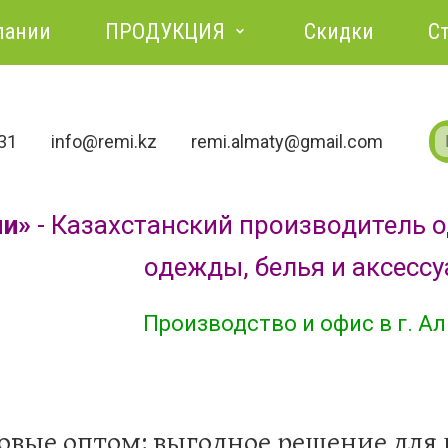
пании
ПРОДУКЦИЯ
Скидки
С
731
info@remi.kz
remi.almaty@gmail.com
ми»
- Казахстанский производитель 
одежды, белья и аксесс
Производство и офис в г. А
овые оптом: выгодное решение для 