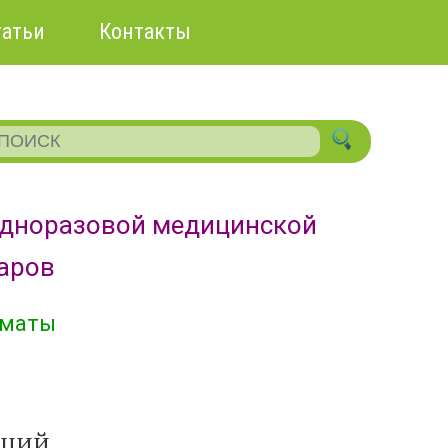
татьи
Контакты
одноразовой медицинской
уаров
лматы
аций