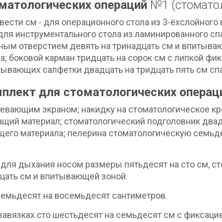
матологических операций
№1 (стоматол
вести см - для операционного стола из 3-ёхслойног
 для инструментального стола из ламинированного с
вным отверстием девять на тринадцать см и впитыва
 боковой карман тридцать на сорок см с липкой фи
тывающих салфетки двадцать на тридцать пять см сп
плект для стоматологических опера
евающим экраном; накидку на стоматологическое кр
щий материал; стоматологический подголовник двадц
щего материала; пелерина стоматологическую семьде
ля дыхания носом размеры пятьдесят на сто см, сто
цать см и впитывающей зоной.
семьдесят на восемьдесят сантиметров.
завязках сто шестьдесят на семьдесят см с фиксаци