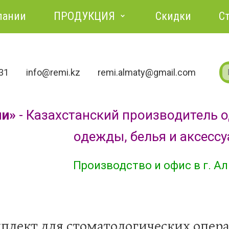
пании
ПРОДУКЦИЯ
Скидки
С
731
info@remi.kz
remi.almaty@gmail.com
ми»
- Казахстанский производитель 
одежды, белья и аксесс
Производство и офис в г. А
плект для стоматологических опер