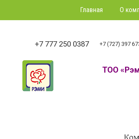
Главная
О ком
+7 777 250 0387
+7 (727) 397 6
ТОО «Рэ
Ком