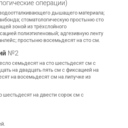
огические операции)
о водоотталкивающего дышащего материала;
панбонда; стоматологическую простыню сто
ющей зоной из трёхслойного
ксацией полиэтиленовый; адгезивную ленту
анлейс; простыню восемьдесят на сто см.
ций
№2
есло семьдесят на сто шестьдесят см с
ать на двадцать пять см с фиксацией на
сят на восемьдесят см на липучке из
 шестьдесят на двести сорок см с
ей.