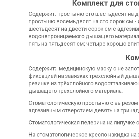
Комплект для сто
Содержит: простыню сто шестьдесят на д
простыню восемьдесят на сто сорок см -
шестьдесят на двести сорок см с адгези
водонепроницаемого дышащего материала;
пять на пятьдесят см; четыре хорошо впи
Ком
Содержит
:
медицинскую маску с не запот
фиксацией на завязках трёхслойный дыша
резинке из трёхслойного водоотталкиваю
дышащего трёхслойного материала.
Стоматологическую простыню с вырезом д
адгезивным отверстием девять на тринад
Стоматологическая пелерина
на липучке
На стоматологическое кресло накидка на 