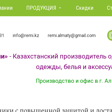
пании
ПРОДУКЦИЯ
Скидки
С
731
info@remi.kz
remi.almaty@gmail.com
ми»
- Казахстанский производитель 
одежды, белья и аксесс
Производство и офис в г. А
ики с повышенной защитой и доста