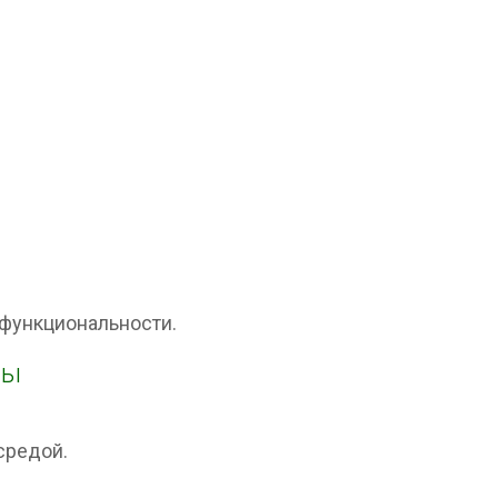
функциональности.
лы
средой.